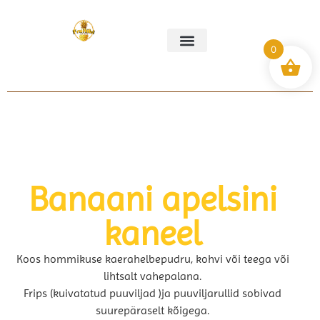
0
Meie lugu
Minu konto
Võtke meiega ühendust
Banaani apelsini
kaneel
Koos hommikuse kaerahelbepudru, kohvi või teega või
lihtsalt vahepalana.
Frips (kuivatatud puuviljad )ja puuviljarullid sobivad
suurepäraselt kõigega.