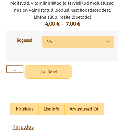
Maitsvad, vitamiinirikkad ja tervislikud maiustused,
mis on valmistatud looduslikest koostisosadest.
Lihtne süüa, raske lõpetada!
4,00
€
–
7,00
€
Kogused
Lisa Korvi
Kirjeldus
Lisainfo
Arvustused (0)
Kirjeldus