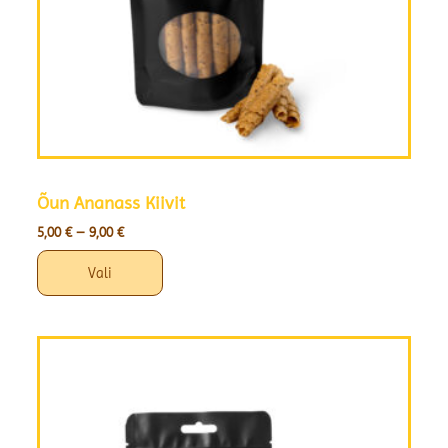
Õun Ananass Kiivit
5,00
€
–
9,00
€
Vali