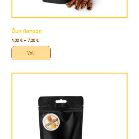
Õun Banaan
4,00
€
–
7,00
€
Vali