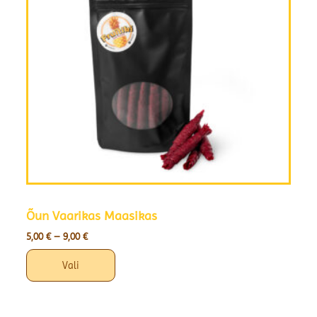
Õun Vaarikas Maasikas
5,00
€
–
9,00
€
Vali